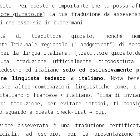
mpito. Per questo è importante che tu possa af
tore giurato.de
] la tua traduzione da assevera
i che essa sia in buone mani.
ità di traduttore giurato, nonché nom
nte Tribunale regionale (“Landgericht”) di Mon
 per la lingua italiana, [
traduttore giurato.d
una traduzione ufficialmente riconosciuta 
tedesche ed italiane
solo ed esclusivamente p
one linguista tedesco ⇄ italiano
. Nota bene
iste altre combinazioni linguistiche come, p
italiano o francese > italiano. Prima di invia
 di traduzione, per evitare intoppi, ti consi
no sguardo a questa check-list →
qui
.
zione asseverata è una traduzione certificat
ficiali, ad esempio, per la presentazione 