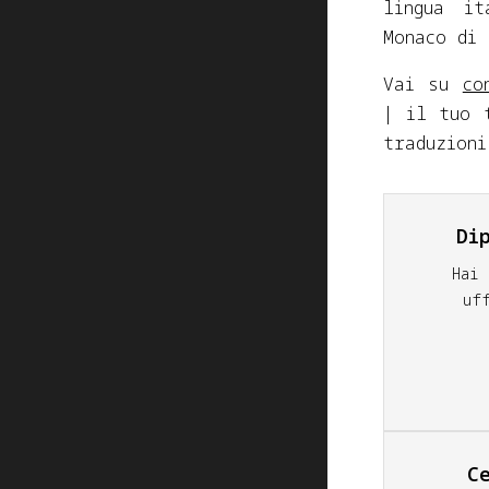
lingua it
Monaco di 
Vai su
co
| il tuo 
traduzioni
Di
Hai
uf
C