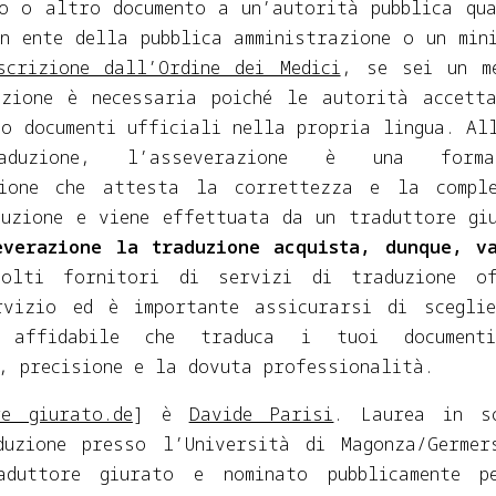
to o altro documento a un’autorità pubblica qu
n ente della pubblica amministrazione o un min
scrizione dall’Ordine dei Medici
, se sei un m
azione è necessaria poiché le autorità accett
o documenti ufficiali nella propria lingua. Al
aduzione, l’asseverazione è una for
zione che attesta la correttezza e la comple
duzione e viene effettuata da un traduttore gi
everazione la traduzione acquista, dunque, v
lti fornitori di servizi di traduzione of
rvizio ed è importante assicurarsi di scegli
e affidabile che traduca i tuoi document
, precisione e la dovuta professionalità.
re giurato.de
] è
Davide Parisi
. Laurea in sc
duzione presso l’Università di Magonza/Germer
aduttore giurato e nominato pubblicamente p