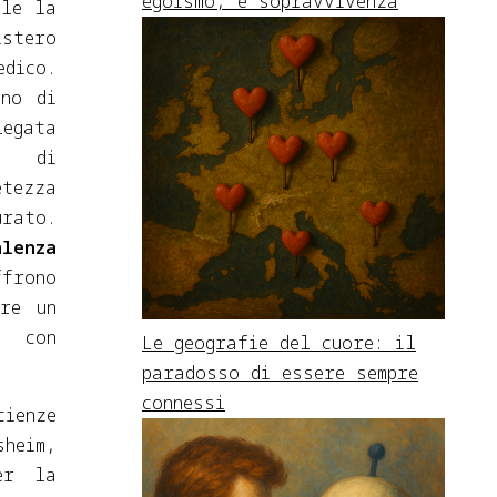
egoismo, è sopravvivenza
ale la
istero
edico.
ano di
legata
ma di
tezza
urato.
alenza
frono
ere un
i con
Le geografie del cuore: il
paradosso di essere sempre
connessi
ienze
sheim,
er la