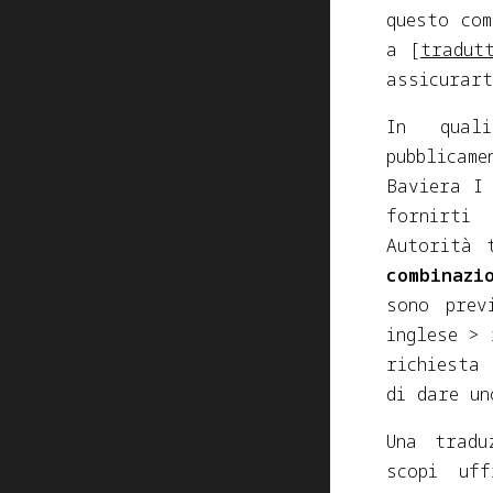
questo co
a [
tradut
assicurart
In qual
pubblicame
Baviera I
fornirti 
Autorità 
combinazi
sono prev
inglese > 
richiesta
di dare u
Una tradu
scopi uf