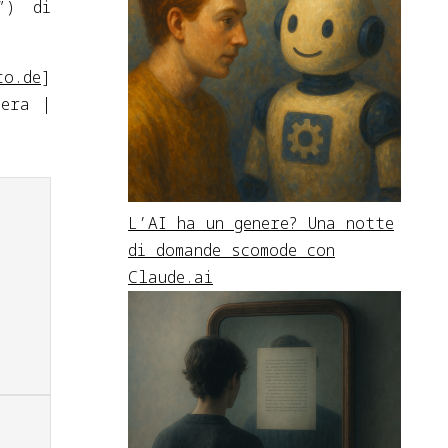
”) di
to.de
]
iera |
L’AI ha un genere? Una notte
di domande scomode con
Claude.ai