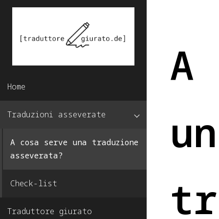
Skip
to
A 
content
Home
un
Traduzioni asseverate
A cosa serve una traduzione
asseverata?
tr
Check-list
Traduttore giurato