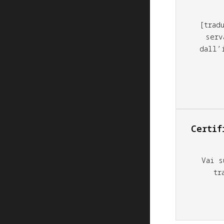
[trad
serv
dall’
Certif
Vai s
tr