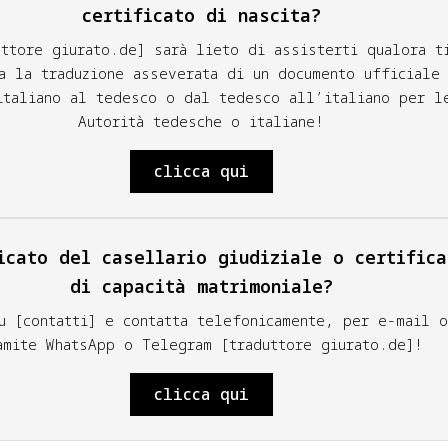
certificato di nascita?
uttore giurato.de] sarà lieto di assisterti qualora t
a la traduzione asseverata di un documento ufficiale
italiano al tedesco o dal tedesco all’italiano per l
Autorità tedesche o italiane!
clicca qui
icato del casellario giudiziale o certifica
di capacità matrimoniale?
u [contatti] e contatta telefonicamente, per e-mail o
amite WhatsApp o Telegram [traduttore giurato.de]!
clicca qui