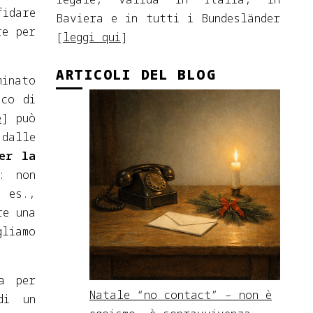
fidare
Baviera e in tutti i Bundesländer
re per
[
leggi qui
]
ARTICOLI DEL BLOG
inato
aco di
e
] può
dalle
er la
: non
. es.,
re una
gliamo
a per
Natale “no contact” – non è
di un