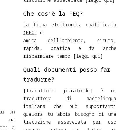
traduzione asseverata [
leggi qui
]
Che cos’è la FEQ?
La
firma elettronica qualificata
(FEQ)
è
amica dell’ambiente, sicura,
rapida, pratica e fa anche
risparmiare tempo [
leggi qui
]
Quali documenti posso far
tradurre?
[traduttore giurato.de] è un
traduttore di madrelingua
italiana che può supportarti
ui un
qualora tu abbia bisogno di una
e una
traduzione asseverata per uso
atti a
legale, valida in Italia, in