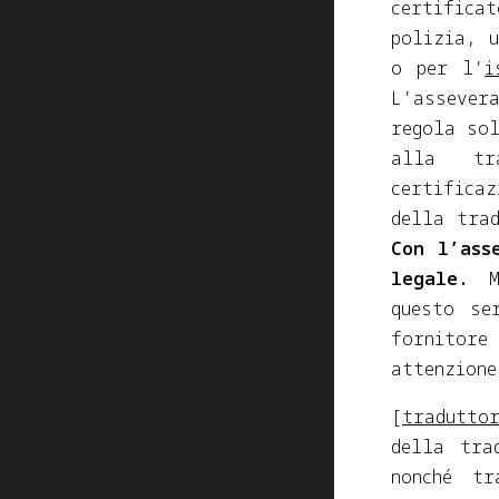
certifica
polizia, u
o per l’
i
L’assever
regola sol
alla tr
certifica
della tra
Con l’ass
legale.
Mo
questo se
fornitor
attenzione
[
tradutto
della tra
nonché tr