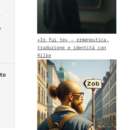
i
e
«Io fui te» – ermeneutica,
traduzione e identità con
Rilke
to