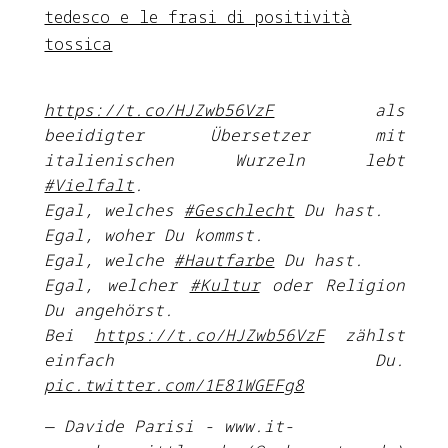
tedesco e le frasi di positività
tossica
https://t.co/HJZwb56VzF
als
beeidigter Übersetzer mit
italienischen Wurzeln lebt
#Vielfalt
.
Egal, welches
#Geschlecht
Du hast.
Egal, woher Du kommst.
Egal, welche
#Hautfarbe
Du hast.
Egal, welcher
#Kultur
oder Religion
Du angehörst.
Bei
https://t.co/HJZwb56VzF
zählst
einfach Du.
pic.twitter.com/1E81WGEFg8
— Davide Parisi - www.it-