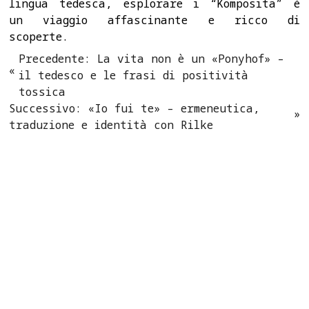
lingua tedesca, esplorare i “Komposita” è
un viaggio affascinante e ricco di
scoperte.
Navigazione
Precedente:
La vita non è un «Ponyhof» –
il tedesco e le frasi di positività
articoli
tossica
Successivo:
«Io fui te» – ermeneutica,
traduzione e identità con Rilke