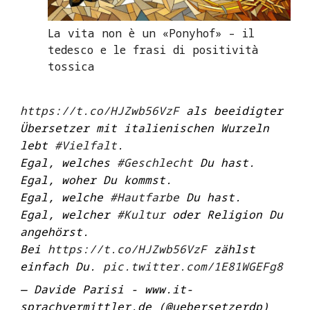
La vita non è un «Ponyhof» – il
tedesco e le frasi di positività
tossica
https://t.co/HJZwb56VzF
als beeidigter
Übersetzer mit italienischen Wurzeln
lebt
#Vielfalt
.
Egal, welches
#Geschlecht
Du hast.
Egal, woher Du kommst.
Egal, welche
#Hautfarbe
Du hast.
Egal, welcher
#Kultur
oder Religion Du
angehörst.
Bei
https://t.co/HJZwb56VzF
zählst
einfach Du.
pic.twitter.com/1E81WGEFg8
— Davide Parisi - www.it-
sprachvermittler.de (@uebersetzerdp)