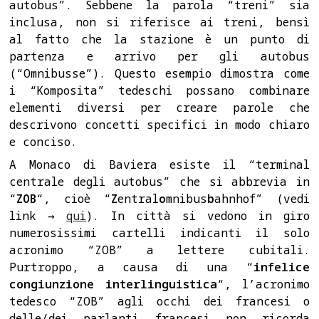
autobus”. Sebbene la parola “treni” sia
inclusa, non si riferisce ai treni, bensì
al fatto che la stazione è un punto di
partenza e arrivo per gli autobus
(“Omnibusse”). Questo esempio dimostra come
i “Komposita” tedeschi possano combinare
elementi diversi per creare parole che
descrivono concetti specifici in modo chiaro
e conciso.
A Monaco di Baviera esiste il “terminal
centrale degli autobus” che si abbrevia in
“
ZOB
“, cioè “
Z
entral
o
mnibus
b
ahnhof” (vedi
link →
qui
). In città si vedono in giro
numerosissimi cartelli indicanti il solo
acronimo “ZOB” a lettere cubitali.
Purtroppo, a causa di una “
infelice
congiunzione interlinguistica
“, l’acronimo
tedesco “ZOB” agli occhi dei francesi o
delle/dei parlanti francesi non ricorda