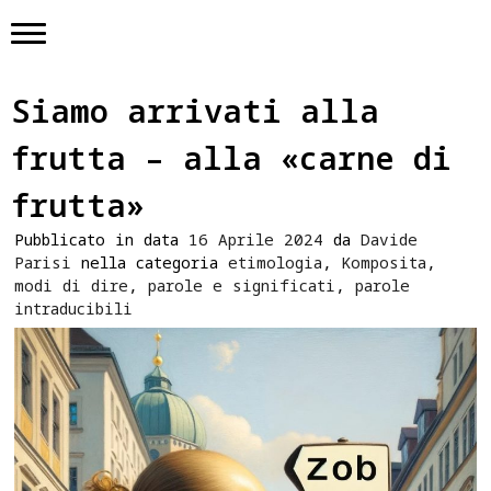
Skip
to
content
Siamo arrivati alla
frutta – alla «carne di
frutta»
Pubblicato in data
16 Aprile 2024
da
Davide
Parisi
nella categoria
etimologia
,
Komposita
,
modi di dire
,
parole e significati
,
parole
intraducibili