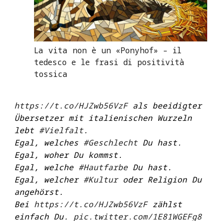
La vita non è un «Ponyhof» – il
tedesco e le frasi di positività
tossica
https://t.co/HJZwb56VzF
als beeidigter
Übersetzer mit italienischen Wurzeln
lebt
#Vielfalt
.
Egal, welches
#Geschlecht
Du hast.
Egal, woher Du kommst.
Egal, welche
#Hautfarbe
Du hast.
Egal, welcher
#Kultur
oder Religion Du
angehörst.
Bei
https://t.co/HJZwb56VzF
zählst
einfach Du.
pic.twitter.com/1E81WGEFg8