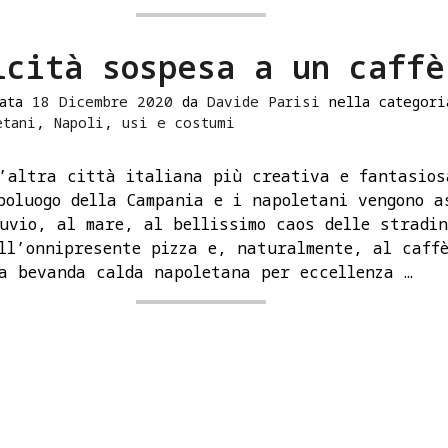
icità sospesa a un caffè
data
18 Dicembre 2020
da
Davide Parisi
nella categor
etani
,
Napoli
,
usi e costumi
’altra città italiana più creativa e fantasios
poluogo della Campania e i napoletani vengono a
uvio, al mare, al bellissimo caos delle stradi
ll’onnipresente pizza e, naturalmente, al caff
a bevanda calda napoletana per eccellenza …