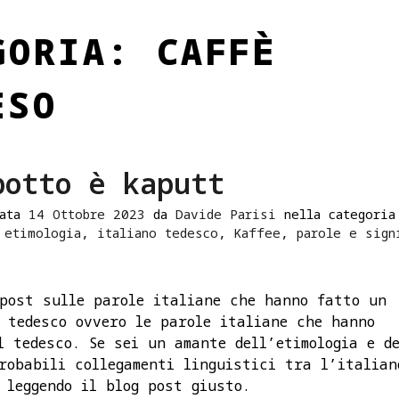
GORIA:
CAFFÈ
ESO
potto è kaputt
data
14 Ottobre 2023
da
Davide Parisi
nella categori
,
etimologia
,
italiano tedesco
,
Kaffee
,
parole e sign
post sulle parole italiane che hanno fatto un
 tedesco ovvero le parole italiane che hanno
l tedesco. Se sei un amante dell’etimologia e de
robabili collegamenti linguistici tra l’italian
 leggendo il blog post giusto.