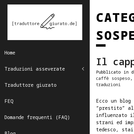
Skip
to
CATE
content
SOSP
Home
Il cap
Traduzioni asseverate
Pubblicato in 
caffè sospeso
traduzioni
Traduttore giurato
Ecco un blog 
FEQ
“prestito” al
influenzato i
Domande frequenti (FAQ)
strani ed imp
tedesco, stai
Blog