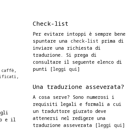
Check-list
Per evitare intoppi è sempre bene
spuntare una
check-list
prima di
inviare una richiesta di
traduzione. Si prega di
consultare il seguente elenco di
punti [
leggi qui
]
a
caffè
,
ificati
,
Una traduzione asseverata?
A cosa serve? Sono numerosi i
requisiti legali e formali a cui
un traduttore giurato deve
gli
attenersi nel redigere una
o e il
traduzione asseverata [
leggi qui
]