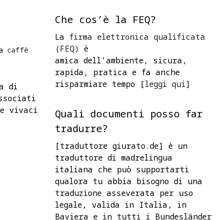
Che cos’è la FEQ?
La
firma elettronica qualificata
(FEQ)
è
ia
caffè
amica dell’ambiente, sicura,
rapida, pratica e fa anche
risparmiare tempo [
leggi qui
]
a di
ssociati
ne vivaci
Quali documenti posso far
è
tradurre?
[traduttore giurato.de] è un
traduttore di madrelingua
italiana che può supportarti
qualora tu abbia bisogno di una
traduzione asseverata per uso
legale, valida in Italia, in
Baviera e in tutti i Bundesländer