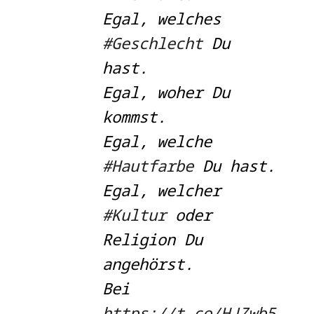
Egal, welches
#Geschlecht
Du
hast.
Egal, woher Du
kommst.
Egal, welche
#Hautfarbe
Du hast.
Egal, welcher
#Kultur
oder
Religion Du
angehörst.
Bei
https://t.co/HJZwb5