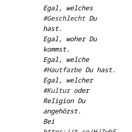
Egal, welches
#Geschlecht
Du
hast.
Egal, woher Du
kommst.
Egal, welche
#Hautfarbe
Du hast.
Egal, welcher
#Kultur
oder
Religion Du
angehörst.
Bei
https://t.co/HJZwb5