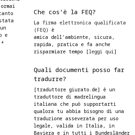
’ormai
Che cos’è la FEQ?
tanto
stata
La
firma elettronica qualificata
 un
(FEQ)
è
o e
amica dell’ambiente, sicura,
 +
rapida, pratica e fa anche
risparmiare tempo [
leggi qui
]
Quali documenti posso far
tradurre?
[traduttore giurato.de] è un
traduttore di madrelingua
italiana che può supportarti
qualora tu abbia bisogno di una
traduzione asseverata per uso
legale, valida in Italia, in
Baviera e in tutti i Bundesländer