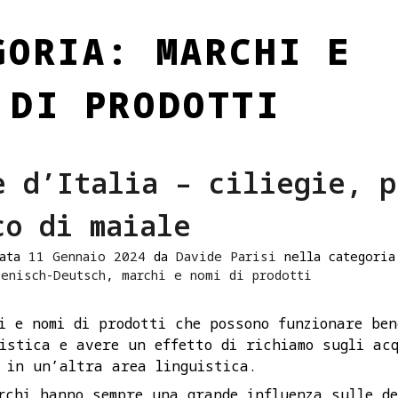
GORIA:
MARCHI E
 DI PRODOTTI
e d’Italia – ciliegie, p
co di maiale
data
11 Gennaio 2024
da
Davide Parisi
nella categori
ienisch-Deutsch
,
marchi e nomi di prodotti
i e nomi di prodotti che possono funzionare ben
istica e avere un effetto di richiamo sugli ac
 in un’altra area linguistica.
rchi hanno sempre una grande influenza sulle de