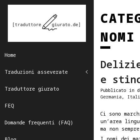
Skip
to
CATE
content
NOMI
Home
Delizi
Traduzioni asseverate
e stin
Traduttore giurato
Pubblicato in 
Germania
,
Ital
FEQ
Ci sono march
un’area lingu
Domande frequenti (FAQ)
ma non sempre
I nomi dei ma
Blog