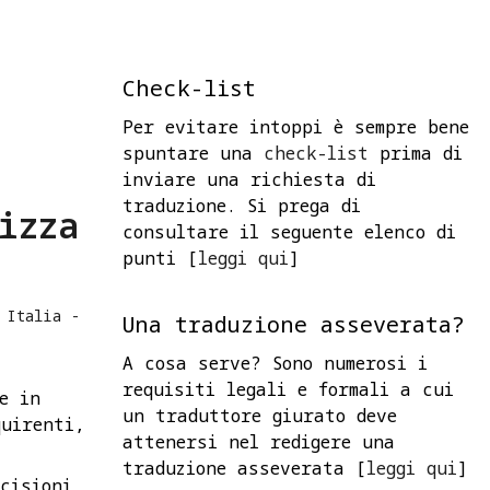
Check-list
Per evitare intoppi è sempre bene
spuntare una
check-list
prima di
inviare una richiesta di
traduzione. Si prega di
izza
consultare il seguente elenco di
punti [
leggi qui
]
a
Italia -
Una traduzione asseverata?
A cosa serve? Sono numerosi i
requisiti legali e formali a cui
e in
un traduttore giurato deve
quirenti,
attenersi nel redigere una
traduzione asseverata [
leggi qui
]
cisioni