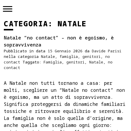
Skip
to
content
CATEGORIA:
NATALE
Natale “no contact” – non è egoismo, è
sopravvivenza
Pubblicato in data
15 Gennaio 2026
da
Davide Parisi
nella categoria
Natale
,
famiglia
,
genitori
,
no
contact
Taggato:
Famiglia
,
genitori
,
Natale
,
no
contact
A Natale non tutti tornano a casa: per
molti, scegliere un “Natale no contact” non
è egoismo, ma un atto di sopravvivenza.
Significa proteggersi da dinamiche familiari
tossiche e ritrovare equilibrio e serenità.
La famiglia non è solo quella d’origine, ma
anche quella che scegliamo ogni giorno: