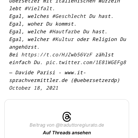
Übersetzer mit italienischen Wurzeln
lebt
#Vielfalt
.
Egal, welches
#Geschlecht
Du hast.
Egal, woher Du kommst.
Egal, welche
#Hautfarbe
Du hast.
Egal, welcher
#Kultur
oder Religion Du
angehörst.
Bei
https://t.co/HJZwb56VzF
zählst
einfach Du.
pic.twitter.com/1E81WGEFg8
— Davide Parisi - www.it-
sprachvermittler.de (@uebersetzerdp)
October 18, 2021
Beitrag von @traduttoregiurato.de
Auf Threads ansehen