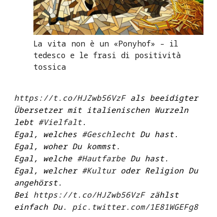
La vita non è un «Ponyhof» – il
tedesco e le frasi di positività
tossica
https://t.co/HJZwb56VzF
als beeidigter
Übersetzer mit italienischen Wurzeln
lebt
#Vielfalt
.
Egal, welches
#Geschlecht
Du hast.
Egal, woher Du kommst.
Egal, welche
#Hautfarbe
Du hast.
Egal, welcher
#Kultur
oder Religion Du
angehörst.
Bei
https://t.co/HJZwb56VzF
zählst
einfach Du.
pic.twitter.com/1E81WGEFg8