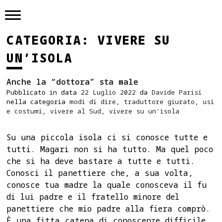
Skip
to
content
CATEGORIA:
VIVERE SU
UN’ISOLA
Anche la “dottora” sta male
Pubblicato in data
22 Luglio 2022
da
Davide Parisi
nella categoria
modi di dire
,
traduttore giurato
,
usi
e costumi
,
vivere al Sud
,
vivere su un'isola
Su una piccola isola ci si conosce tutte e
tutti. Magari non si ha tutto. Ma quel poco
che si ha deve bastare a tutte e tutti.
Conosci il panettiere che, a sua volta,
conosce tua madre la quale conosceva il fu
di lui padre e il fratello minore del
panettiere che mio padre alla fiera comprò.
È una fitta catena di conoscenze difficile